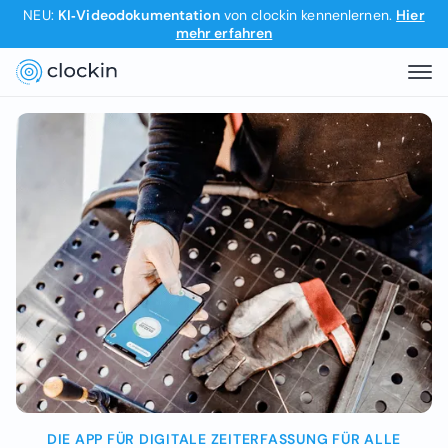
NEU:
KI‑Videodokumentation
von clockin kennenlernen.
Hier
mehr erfahren
Slide 3 of 4.
DIE APP FÜR DIGITALE ZEITERFASSUNG FÜR ALLE