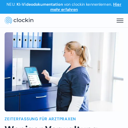
NEU:
KI‑Videodokumentation
von clockin kennenlernen.
Hier
mehr erfahren
ZEITERFASSUNG FÜR ARZTPRAXEN