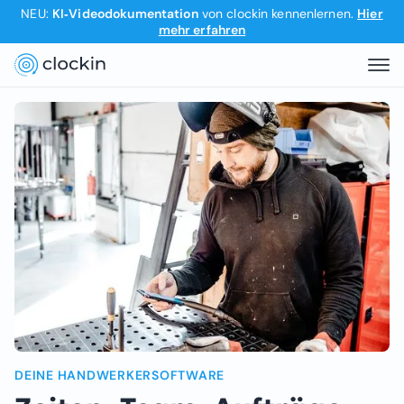
NEU:
KI‑Videodokumentation
von clockin kennenlernen.
Hier
mehr erfahren
DEINE HANDWERKERSOFTWARE