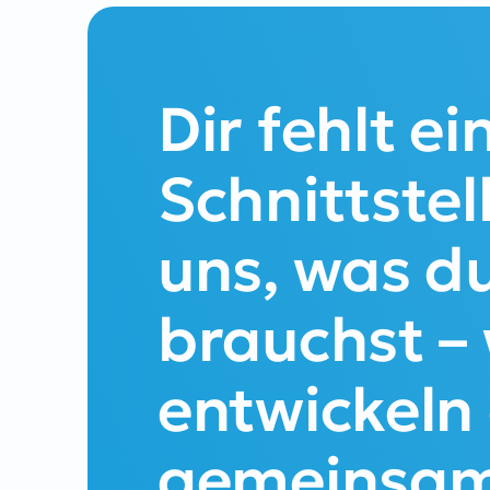
Dir fehlt ei
Schnittstel
uns, was d
brauchst – 
entwickeln 
gemeinsam 