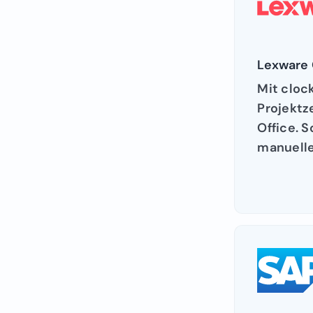
Lexware 
Mit cloc
Projektz
Office. 
manuell