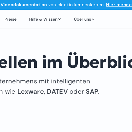
‑Videodokumentation
von clockin kennenlernen.
Hier mehr e
Preise
Hilfe & Wissen
Über uns
ellen im Überbli
nternehmens mit intelligenten
n wie
Lexware
,
DATEV
oder
SAP
.