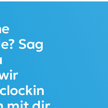
ne
le? Sag
u
wir
clockin
mit dir