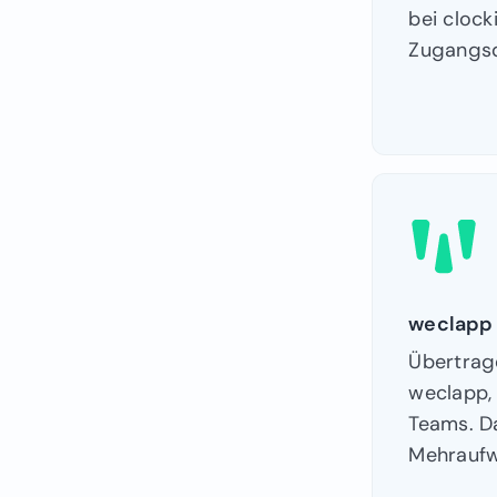
bei clock
Zugangsd
weclapp
Übertrage
weclapp,
Teams. D
Mehrauf