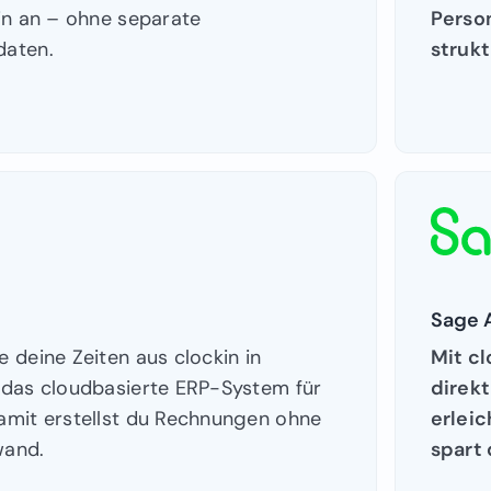
in an – ohne separate
Person
aten.
strukt
Sage 
 deine Zeiten aus clockin in
Mit cl
 das cloudbasierte ERP-System für
direkt
amit erstellst du Rechnungen ohne
erlei
wand.
spart 