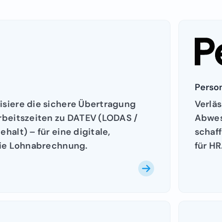
Perso
siere die sichere Übertragung
Verläs
rbeitszeiten zu DATEV (LODAS /
Abwes
halt) – für eine digitale,
schaff
eie Lohnabrechnung.
für HR