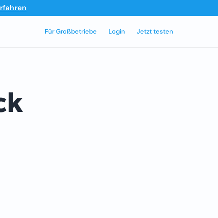
rfahren
Für Großbetriebe
Login
Jetzt testen
ck