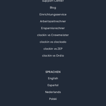
Support Center
Blog
Einrichtungsservice
Arbeitszeitrechner
Ersparnisrechner
clockin vs Crewmeister
clockin vs clockodo
clockin vs ZEP
clockin vs Ordio
SPRACHEN
English
Español
Nederlands
Polski