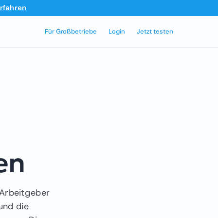
rfahren
Für Großbetriebe
Login
Jetzt testen
en
 Arbeitgeber
und die