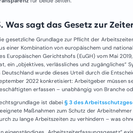
ransparenz
für beide Seiten.
3. Was sagt das Gesetz zur Zeit
ie gesetzliche Grundlage zur Pflicht der Arbeitszeite
us einer Kombination von europäischem und nationa
es Europäischen Gerichtshofs (EuGH) vom Mai 2019, d
at, ein „objektives, verlässliches und zugängliches“ 
n Deutschland wurde dieses Urteil durch die Entsch
eptember 2022 konkretisiert: Arbeitgeber müssen sei
eschäftigten erfassen – unabhängig von Branche od
echtsgrundlage ist dabei
§ 3 des Arbeitsschutzges
eeignete Maßnahmen zum Schutz der Arbeitnehmer zu
urch zu lange Arbeitszeiten zu verhindern – was ohne
in eigenständiges „Arbeitszeiterfassungsgesetz“ exis