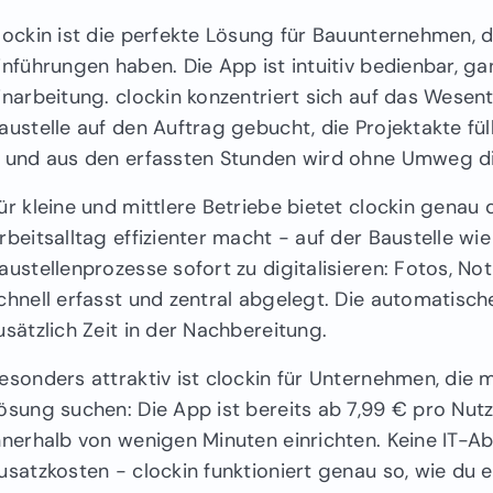
lockin ist die perfekte Lösung für Bauunternehmen, di
inführungen haben. Die App ist intuitiv bedienbar, 
inarbeitung. clockin konzentriert sich auf das Wesent
austelle auf den Auftrag gebucht, die Projektakte fü
 und aus den erfassten Stunden wird ohne Umweg d
ür kleine und mittlere Betriebe bietet clockin genau 
rbeitsalltag effizienter macht - auf der Baustelle wi
austellenprozesse sofort zu digitalisieren: Fotos, No
chnell erfasst und zentral abgelegt. Die automatis
usätzlich Zeit in der Nachbereitung.
esonders attraktiv ist clockin für Unternehmen, die 
ösung suchen: Die App ist bereits ab 7,99 € pro Nut
nnerhalb von wenigen Minuten einrichten. Keine IT-Abt
usatzkosten - clockin funktioniert genau so, wie du es