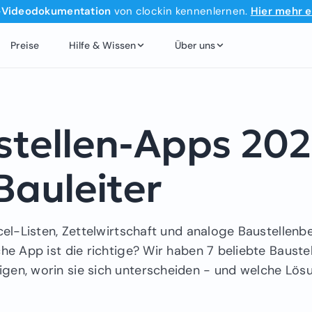
‑Videodokumentation
von clockin kennenlernen.
Hier mehr e
Preise
Hilfe & Wissen
Über uns
stellen-Apps 20
Bauleiter
cel-Listen, Zettelwirtschaft und analoge Baustellenbe
che App ist die richtige? Wir haben 7 beliebte Bauste
gen, worin sie sich unterscheiden - und welche Lös