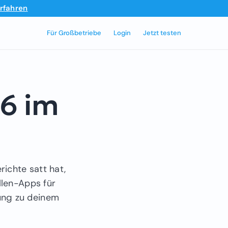
rfahren
Für Großbetriebe
Login
Jetzt testen
26 im
richte satt hat,
llen-Apps für
ung zu deinem