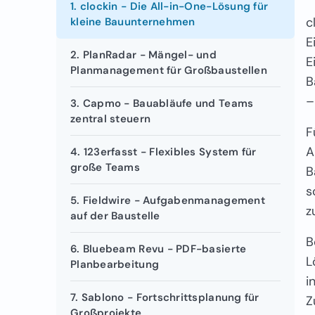
1. clockin - Die All-in-One-Lösung für
c
kleine Bauunternehmen
E
2. PlanRadar - Mängel- und
E
Planmanagement für Großbaustellen
B
–
3. Capmo - Bauabläufe und Teams
zentral steuern
F
A
4. 123erfasst - Flexibles System für
große Teams
B
s
5. Fieldwire - Aufgabenmanagement
z
auf der Baustelle
B
6. Bluebeam Revu - PDF-basierte
L
Planbearbeitung
i
7. Sablono - Fortschrittsplanung für
Z
Großprojekte