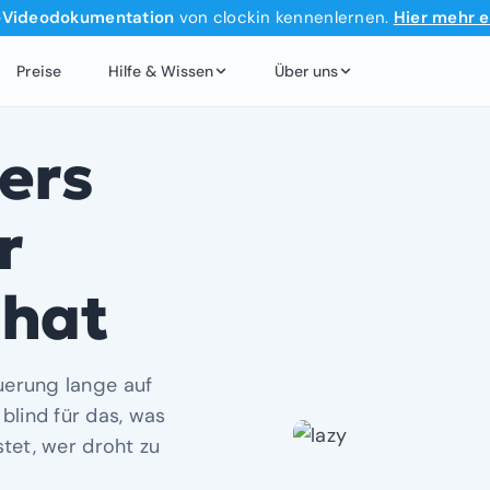
‑Videodokumentation
von clockin kennenlernen.
Hier mehr e
Preise
Hilfe & Wissen
Über uns
ers
r
 hat
uerung lange auf
lind für das, was
stet, wer droht zu