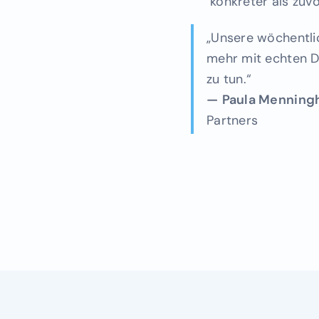
konkreter als zuv
„Unsere wöchentli
mehr mit echten D
zu tun.“
—
Paula Menning
Partners