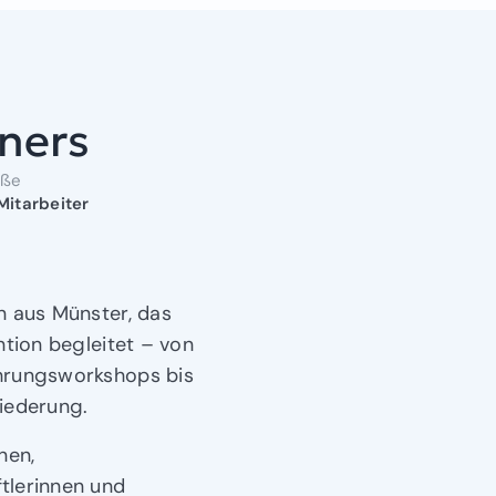
tners
öße
Mitarbeiter
n aus Münster, das
ntion begleitet – von
ährungsworkshops bis
iederung.
nen,
tlerinnen und