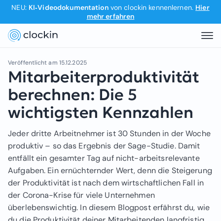
NEU:
KI‑Videodokumentation
von clockin kennenlernen.
Hier
mehr erfahren
Veröffentlicht am
15.12.2025
Mitarbeiterproduktivität
berechnen: Die 5
wichtigsten Kennzahlen
Jeder dritte Arbeitnehmer ist 30 Stunden in der Woche
produktiv – so das Ergebnis der Sage-Studie. Damit
entfällt ein gesamter Tag auf nicht-arbeitsrelevante
Aufgaben. Ein ernüchternder Wert, denn die Steigerung
der Produktivität ist nach dem wirtschaftlichen Fall in
der Corona-Krise für viele Unternehmen
überlebenswichtig. In diesem Blogpost erfährst du, wie
du die Produktivität deiner Mitarbeitenden langfristig