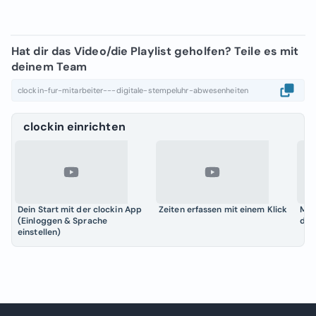
Hat dir das Video/die Playlist geholfen? Teile es mit
deinem Team
clockin-fur-mitarbeiter---digitale-stempeluhr-abwesenheiten
clockin einrichten
Dein Start mit der clockin App
Zeiten erfassen mit einem Klick
Mah
1:02
0:41
0:4
(Einloggen & Sprache
dei
einstellen)