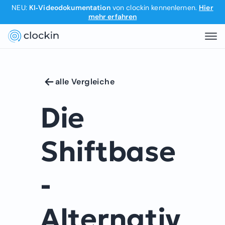
NEU:
KI‑Videodokumentation
von clockin kennenlernen.
Hier
mehr erfahren
alle Vergleiche
Die
Shiftbase
-
Alternativ