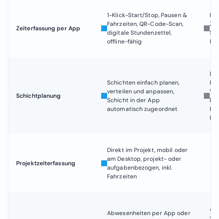
1-Klick-Start/Stop, Pausen &
Mob
Fahrzeiten, QR-Code-Scan,
Zei
Zeiterfassung per App
Ja
digitale Stundenzettel,
Syn
offline-fähig
Mo
Dr
Schichten einfach planen,
Die
verteilen und anpassen,
Ver
Schichtplanung
Ja
Schicht in der App
bas
automatisch zugeordnet
Kon
Ist
Direkt im Projekt, mobil oder
am Desktop, projekt- oder
Projektzeiterfassung
Ja
aufgabenbezogen, inkl.
Fahrzeiten
Abw
Abwesenheiten per App oder
ver