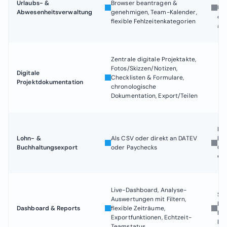
Urlaubs- &
Browser beantragen &
Übe
Ja
Abwesenheitsverwaltung
genehmigen, Team-Kalender,
ei
flexible Fehlzeitenkategorien
ab
Zentrale digitale Projektakte,
Fotos/Skizzen/Notizen,
Digitale
Checklisten & Formulare,
Ja
Projektdokumentation
chronologische
Dokumentation, Export/Teilen
DA
Lohn- &
Als CSV oder direkt an DATEV
kos
Ja
Buchhaltungsexport
oder Paychecks
Cen
€/
Live-Dashboard, Analyse-
Sol
Auswertungen mit Filtern,
Per
Dashboard & Reports
flexible Zeiträume,
Ja
Ech
Exportfunktionen, Echtzeit-
Die
Teamstatus