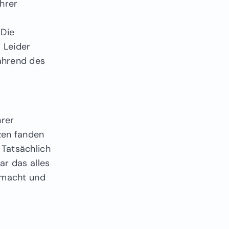
hrer
 Die
 Leider
ährend des
hrer
zen fanden
 Tatsächlich
ar das alles
gemacht und