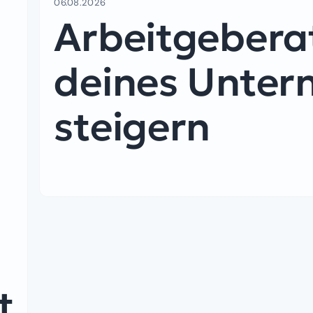
06.08.2026
Arbeitgeberat
deines Unte
steigern
d
t