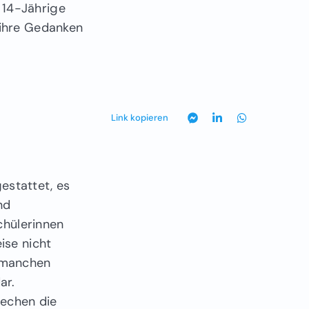
 14-Jährige
 ihre Gedanken
Link kopieren
estattet, es
nd
hülerinnen
ise nicht
n manchen
ar.
rechen die