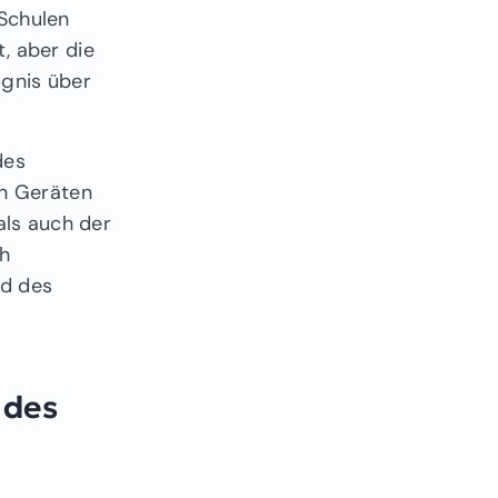
 Schulen
, aber die
ugnis über
des
en Geräten
als auch der
ch
nd des
 des