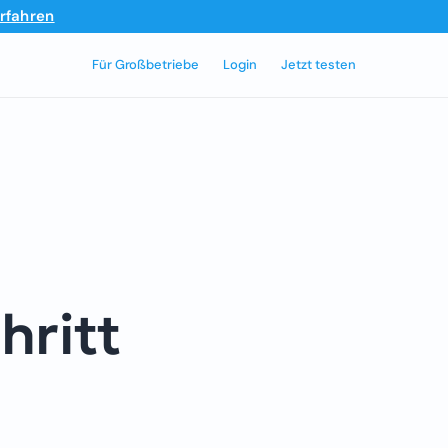
rfahren
Für Großbetriebe
Login
Jetzt testen
hritt