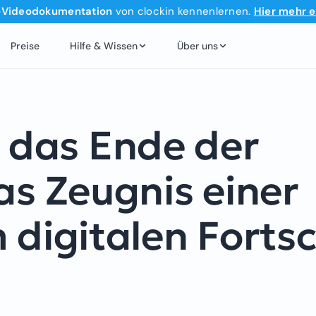
‑Videodokumentation
von clockin kennenlernen.
Hier mehr e
Preise
Hilfe & Wissen
Über uns
das Ende der
as Zeugnis einer
 digitalen Fortsc