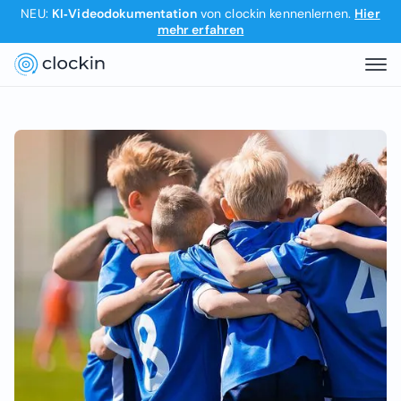
NEU:
KI‑Videodokumentation
von clockin kennenlernen.
Hier
mehr erfahren