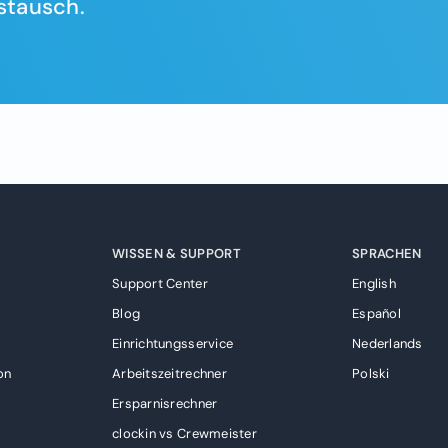
stausch.
WISSEN & SUPPORT
SPRACHEN
Support Center
English
Blog
Español
Einrichtungsservice
Nederlands
on
Arbeitszeitrechner
Polski
g
Ersparnisrechner
clockin vs Crewmeister