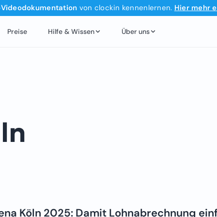
‑Videodokumentation
von clockin kennenlernen.
Hier mehr e
Preise
Hilfe & Wissen
Über uns
ln
rena Köln 2025: Damit Lohnabrechnung einf