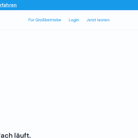
rfahren
Für Großbetriebe
Login
Jetzt testen
ach läuft.