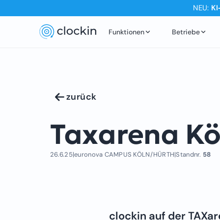
NEU:
KI
Funktionen
Betriebe
zurück
Taxarena Kö
26.6.25
|
euronova CAMPUS KÖLN/HÜRTH
|
Standnr.
58
clockin auf der TAXa