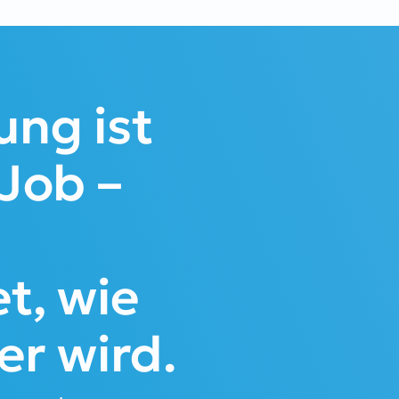
ung ist
 Job –
t, wie
er wird.