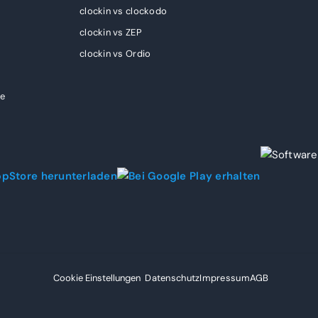
clockin vs clockodo
clockin vs ZEP
clockin vs Ordio
te
Cookie Einstellungen
Datenschutz
Impressum
AGB