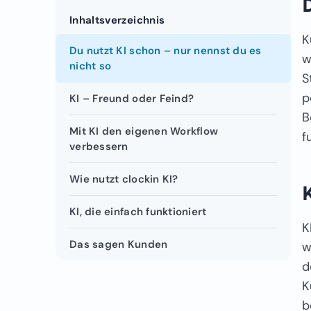
Inhaltsverzeichnis
K
Du nutzt KI schon – nur nennst du es
w
nicht so
S
p
KI – Freund oder Feind?
B
Mit KI den eigenen Workflow
f
verbessern
Wie nutzt clockin KI?
KI, die einfach funktioniert
K
Das sagen Kunden
w
d
K
b