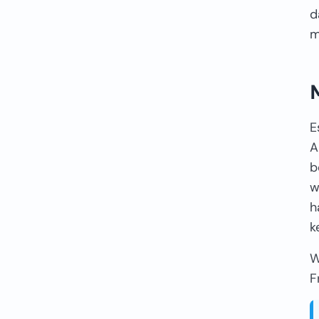
d
m
E
A
b
w
h
k
W
F