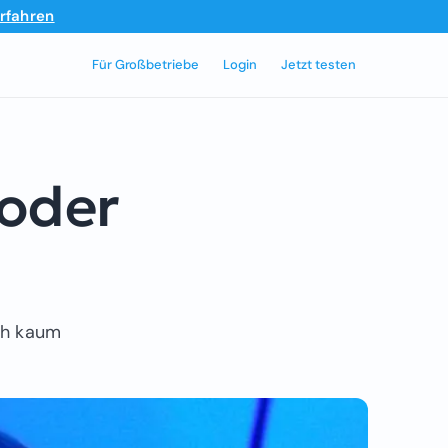
rfahren
Für Großbetriebe
Login
Jetzt testen
 oder
och kaum