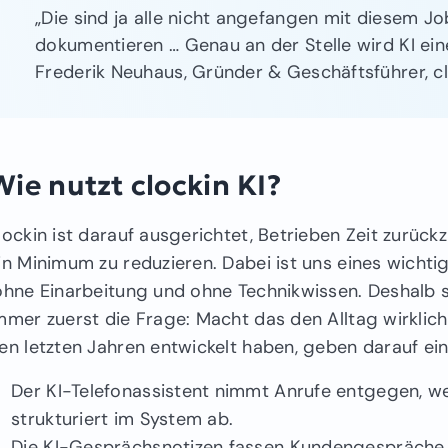
„Die sind ja alle nicht angefangen mit diesem J
dokumentieren … Genau an der Stelle wird KI ein
Frederik Neuhaus, Gründer & Geschäftsführer, c
Wie nutzt clockin KI?
lockin ist darauf ausgerichtet, Betrieben Zeit zur
in Minimum zu reduzieren. Dabei ist uns eines wichti
hne Einarbeitung und ohne Technikwissen. Deshalb st
mmer zuerst die Frage: Macht das den Alltag wirklich 
en letzten Jahren entwickelt haben, geben darauf ei
Der KI-Telefonassistent nimmt Anrufe entgegen, w
strukturiert im System ab.
Die KI-Gesprächsnotizen fassen Kundengespräch