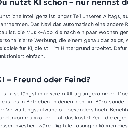
Du nutzt KI schon – nur nennst d
ünstliche Intelligenz ist längst Teil unseres Alltags,
ahrnehmen. Das Navi das automatisch eine andere Ro
tau ist, die Musik-App, die nach ein paar Wochen gen
ersonalisierte Werbung, die einem genau das zeigt, 
eispiele für KI, die still im Hintergrund arbeitet. Da
unktioniert einfach.
KI – Freund oder Feind?
I ist also längst in unserem Alltag angekommen. Doch
ie ist es in Betrieben, in denen nicht im Büro, sonde
er Verwaltungsaufwand oft besonders hoch: Bericht
undenkommunikation – all das kostet Zeit , die eigen
esser investiert wäre. Digitale Lösungen können die