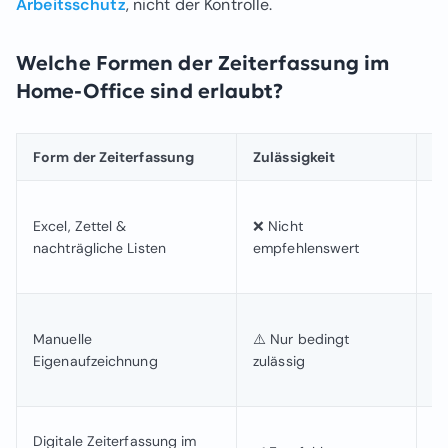
Arbeitsschutz
, nicht der Kontrolle.
Welche Formen der Zeiterfassung im
Home-Office sind erlaubt?
Form der Zeiterfassung
Zulässigkeit
B
Le
Excel, Zettel &
❌ Nicht
ni
nachträgliche Listen
empfehlenswert
al
ri
Mö
Manuelle
⚠️ Nur bedingt
ko
Eigenaufzeichnung
zulässig
Ob
ei
Mi
Digitale Zeiterfassung im